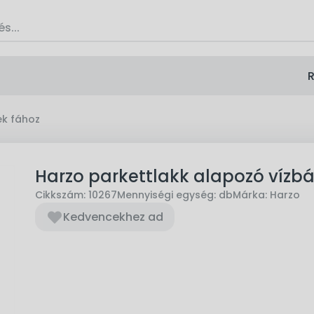
R
k fához
Harzo parkettlakk alapozó vízbáz
Cikkszám:
10267
Mennyiségi egység:
db
Márka:
Harzo
Kedvencekhez ad