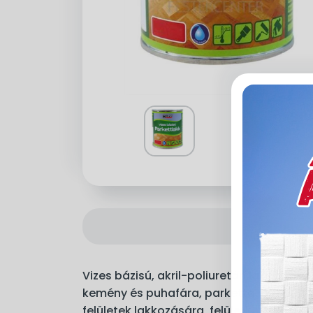
Vizes bázisú, akril-poliuretán lakk amel
kemény és puhafára, parketta, bútor, aj
felületek lakkozására, felületkezelésére