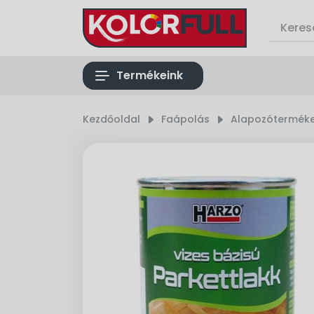
list
Termékeink
Kezdőoldal
right_small
Faápolás
right_small
Alapozóterméke