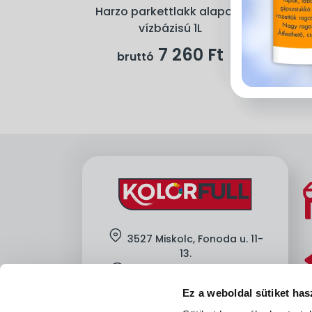
Harzo parkettlakk alapozó
vízbázisú 1L
7 260 Ft
bruttó
location
3527 Miskolc, Fonoda u. 11-
13.
clock
H-Cs: 7:00-16:00, P: 7:00-13:30
Ez a weboldal sütiket has
mobile
+36-
30-605-8912