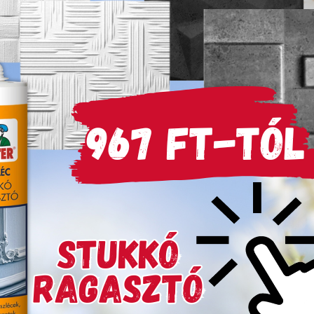
sztő, valamint
biztosít és könnyen
mékek