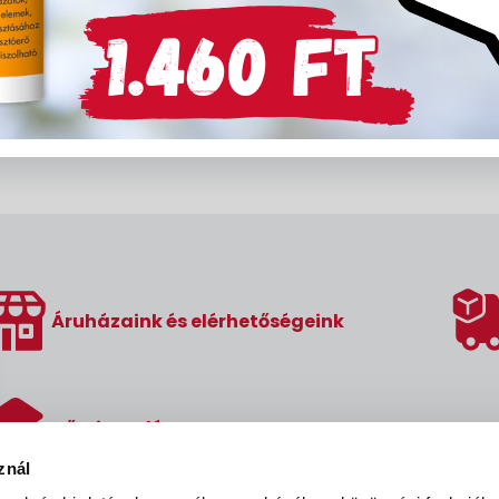
Áruházaink és elérhetőségeink
Hőszigetelés
znál