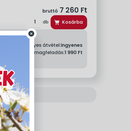
7 260
Ft
bruttó
Kosárba
db
Személyes átvétel:
ingyenes
llítás - MPL csomagfeladás:
1 990 Ft