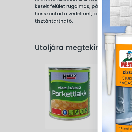
kezelt felület rugalmas, pára és légátere
hosszantartó védelmet, kopásállóságot 
tisztántartható.
Utoljára megtekintett ter