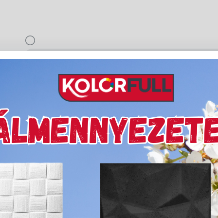
delivery
Szállítási díjak:
Kiszá
Leírás & Adatok
y alkalmas bel térben
tó, lambéria és egyéb fa
. A HARZO parkettlakkal