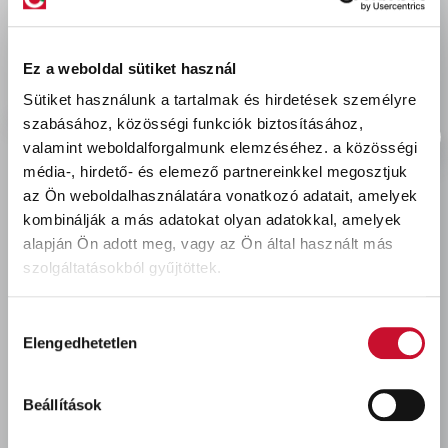
delivery
Szállítási díjak:
Személyes átvétel:
ingyenes
Ez a weboldal sütiket használ
Kiszállítás - MPL csomagfeladás:
1 990 Ft
Sütiket használunk a tartalmak és hirdetések személyre
szabásához, közösségi funkciók biztosításához,
valamint weboldalforgalmunk elemzéséhez.
a közösségi
média-, hirdető- és elemező partnereinkkel megosztjuk
az Ön weboldalhasználatára vonatkozó adatait, amelyek
Utoljára megtekintett termékek
kombinálják a más adatokat olyan adatokkal, amelyek
alapján Ön adott meg, vagy az Ön által használt más
szolgáltatásokból gyűjtöttek.
Hozzájárulás
Elengedhetetlen
kiválasztása
Beállítások
Trinát Rozsdastop