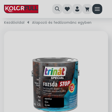
search
heart
person
cart
menu
Kezdőoldal
right_small
Alapozó és fedőzománc egyben