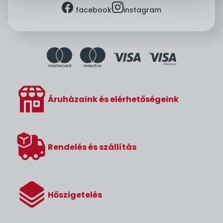
facebook
instagram
facebook
instagram
Áruházaink és elérhetőségeink
Rendelés és szállítás
Hőszigetelés