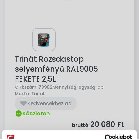
Trinát Rozsdastop
selyemfényű RAL9005
FEKETE 2,5L
Cikkszám:
79982
Mennyiségi egység:
db
Márka:
Trinát
Kedvencekhez ad
Készleten
20 080
Ft
bruttó
Kosárba
db